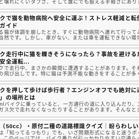
と壊れにくいタフさ、そして誰にでも扱える手軽さにあり
そのカブの心臓部に、250ccの「V型2気筒（Vツイン）
としたら、一体どんな乗り物になるのでしょうか。 そんな、バイク好き
クで猫を動物病院へ安全に運ぶ！ストレス軽減と転
一度は考えた...
ガイド
る猫が体調を崩したとき、すぐに動物病院へ連れて行って
当然です。しかし、車がない、または車を運転できない環
イクしかない場合、「猫をバイクでどう運ぶか」という大
す。バイクは便利ですが、振動や風、そして何よりも猫に
ク走行中に猫を轢きそうになったら？事故を避ける
境であり、大...
安全運転...
クで走行中、まさかの瞬間に遭遇することがあります。そ
の飛び出しです。特に猫は予測不能な動きをすることが多
て非常に危険な状況を作り出します。一瞬の判断が生死を
「どうすれば良いのか」を事前に知っておくことは、自分
クを押して歩けば歩行者？エンジンオフでも絶対に
るために不可...
」の場所とは
`htmlバイクに乗っていると、一方通行の道に入り込んだり
ガス欠で走れなくなったりすることがあります。そんなと
って押して歩けば、歩行者になるからどこでも通れる」と
はないでしょうか。道路交通法では、一定の二輪車を押し
（50cc）・原付二種の道路標識クイズ｜紛らわし
原則として「...
は「知ってるつもり」でも、いざ問題形式になると迷うポ
。このページでは、バイク乗りが引っかかりやすい交通ル