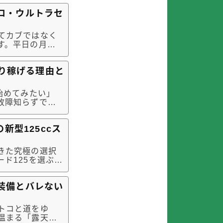
変わります。こ
ロ・ウルトラセ
てカブではなく
す。平日の月曜
た。実際に回っ
。今回のドライ
より稼げる理由と
始めてみたい」
故障知らずで、
ぶとなると、
」「そもそもカブ
新型125ccス
きた究極の選択
ド125を選ぶ
性を備えたPCX
、その性格は対
装備とバレない
トコと道をゆ
温まる「露天風