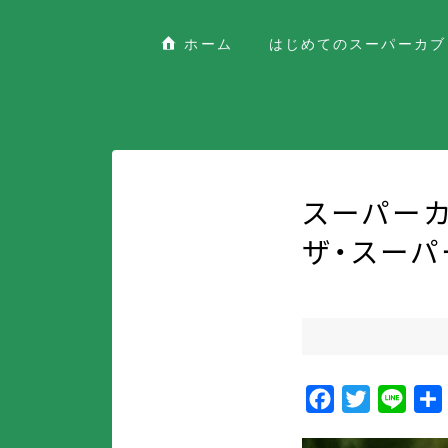
ホーム
はじめてのスーパーカブ
スーパーカ
ザ・スーパ
F
T
L
a
w
i