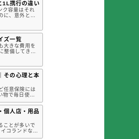
と1L携行の違い
ンク容量はそれ
のに、意外と給
場の移動でこま
しょう。そこで
イズ一覧
も大きな費用を
際に整備してきた
せん。まずはス
用意し、作業内
｜その心理と本
ど任意保険には
い物で毎日使う
にかけてみる
的なリスクは、
・個人店・用品
ることが多いで
ライコランドな
＝正解」ではあ