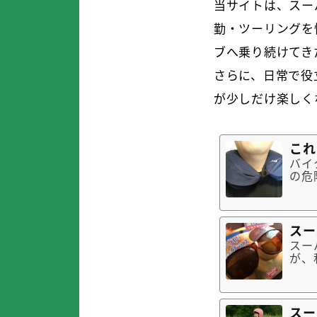
当サイトは、スー
勤・ツーリングを
ブへ乗り続けてき
さらに、日常で役
が少しだけ楽しく
これ
バイ
の危
もか
のお
ック
スー
スー
が、
(^
にお
の日
スー