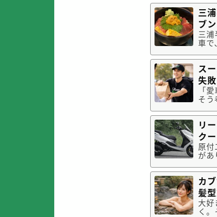
りま
三浦
の記
ブン
三浦
車で
朝に
て感
スー
ブコ
失敗
「愛
そう
どこ
「5
リー
にあ
クー
原付
があ
か、
を選
カブ
照的
髪型
大好
く。