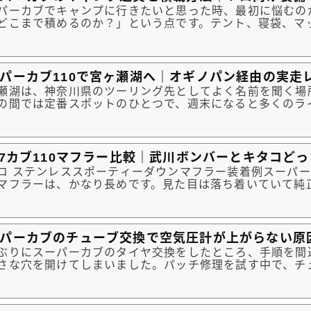
パーカブでキャンプに行きたいと思った時、最初に悩むの
どこまで積めるのか？」という点です。テント、寝袋、マ
ン、調理道具などを全部持っていこうとすると、思った以
ります。しかもカブは車ではないので、ただ荷物を増やせ
はありませ...
パーカブ110で宮ヶ瀬湖へ｜オギノパン経由の実走
瀬湖は、神奈川県のツーリング先としてよく名前を聞く場
の間では定番スポットのひとつで、週末になると多くのラ
としても知られています。ただ、私はこれまで相模湖には
のの、宮ヶ瀬湖には一度も行ったことがありませんでした
カブで行くと...
07カブ110マフラー比較｜武川ボンバーとキタコど
コ ステンレススポーティーダウンマフラー装着例スーパーカブ
マフラーは、かなり長めです。見た目は落ち着いていて純
りますが、リアタイヤを外すときや、アクスルナットを緩
ラーが少し邪魔に感じることがあります。特に後輪まわり
ルナット、チ...
パーカブのチューブ交換で空気圧計が上がらない原
ぶりにスーパーカブのタイヤ交換をしたところ、手順を間
さな穴を開けてしまいました。パッチ修理を試す中で、チ
空気圧どころか、空気圧メーターがほとんど上がらないこ
今回は、その失敗からわかったチューブ単体で空気を入れ
とめます。バ...