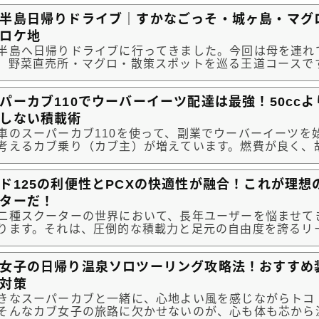
せん。バイクの状態や作業内容によって、最適な依頼先は
半島日帰りドライブ｜すかなごっそ・城ヶ島・マグ
事では、それぞ...
ロケ地
半島へ日帰りドライブに行ってきました。今回は母を連れ
、野菜直売所・マグロ・散策スポットを巡る王道コースで
も関わらず予想以上に人が多く、人気の高さを実感しまし
じた「良かった点」と「正直な感想」を含めて紹介します
パーカブ110でウーバーイーツ配達は最強！50cc
ース都内から...
しない積載術
車のスーパーカブ110を使って、副業でウーバーイーツを
考えるカブ乗り（カブ主）が増えています。燃費が良く、
か愛嬌のあるカブ。しかし、いざ仕事として「料理」を運
0ccじゃパワー不足？」「ギア操作で料理が揺れないか？
ド125の利便性とPCXの快適性が融合！これが理想の
の大きなバッ...
ターだ！
二種スクーターの世界において、長年ユーザーを悩ませて
ります。それは、圧倒的な積載力と足元の自由度を誇るリー
あるいは高い走行安定性と長距離走行でも疲れにくい快適
ぶか、という問題です。どちらもホンダが誇る名車ですが
女子の日帰り温泉ソロツーリング攻略法！おすすめ
です。もし、こ...
対策
きなスーパーカブと一緒に、心地よい風を感じながらトコ
そんなカブ女子の旅路に欠かせないのが、心も体も芯から