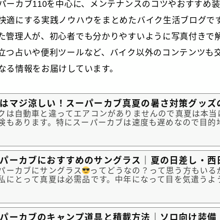
パーカブ110を中心に、メンテナンスのコツやおすすめ
快適にする実践ノウハウをまとめたバイク生活ブログです
た管理人が、初心者でも分かりやすいように写真付きで
立つ占いや便利ツールなど、バイク以外のコンテンツも
なる情報をお届けしています。
はマジ涼しい！スーパーカブ真夏の暑さ対策グッズ
クは自動車と違ってエアコンがありませんので真夏は本当
険もあります。特にスーパーカブは速度も遅めなので目的
かりがち。そこで、簡単にしかも劇的に効果がある真夏の
すすめをご紹介致します。スーパーカブ真夏の暑さ対策グ
クーラー｜出...
パーカブにおすすめのサングラス｜夏の日差し・西
パーカブにサングラス
ってどうなの？って思う方もいる
私にとって真夏は必需品です。中年になって目を気遣うよ
^♪。そこで私が愛用しているサングラスをご紹介いたします
すすめのサングラスオーバーサングラス（眼鏡の上からか
差し対策に是非...
パーカブのキャンプ道具と積載方法｜ソロ向け装備