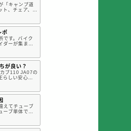
が「キャンプ道
ット、チェア、ラ
上に荷物は大き
ばいいというも
レポ
所です。バイク
イダーが集まる
行ったことがあ
。都内からスー
っちが良い？
110 JA07の
正らしい安心感
めるときには、
の整備では、ア
因
違えてチューブ
ューブ単体では
とに気づきまし
るときの注意点