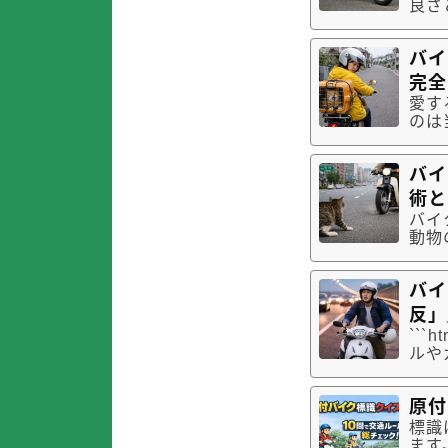
良さ
もし
された
バイ
なら
完全
愛す
のは
がバ
しま
バイ
な環
術と
バイ
動物
とっ
で、
バイ
を守
反」
``
ルや
を切
ので
原付
は、
標識
ます