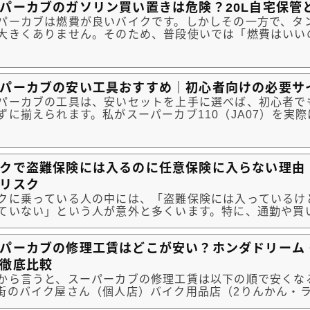
パーカブのガソリン買い置きは危険？20L自宅保管
パーカブは燃費が良いバイクです。しかしその一方で、タ
大きくありません。そのため、普段使いでは「燃費はいい
回数は多い」と感じることがあります。通勤・買い物・近
乗っていると、給油だけが少し面倒に感じることもあるで
つくのが、「...
パーカブの安い工具おすすめ｜初心者向けの必要サ
パーカブの工具は、安いセットを上手に選べば、初心者で
ずに揃えられます。私がスーパーカブ110（JA07）を実
では、最初から高価な工具を大量に購入する必要はありま
ーカブでよく使うサイズが入ったソケットレンチセットを
合わせて必要な...
クで盗難保険には入るのに任意保険に入らない理由
リスク
クに乗っている人の中には、「盗難保険には入っているけ
ていない」という人が意外と多くいます。特に、通勤や買
車ユーザーにこの傾向が見られます。しかし、冷静に天秤
これは少し歪なバランスです。本当に人生を左右する致命
パーカブの修理工賃はどこが安い？ホンダドリーム
らに潜んでいる...
徹底比較
から言うと、スーパーカブの修理工賃は以下の順で安くな
街のバイク屋さん（個人店）バイク用品店（2りんかん・
ホンダドリーム（正規ディーラー）ただし、単純に「安い