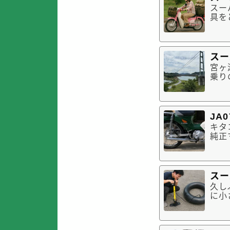
スー
具を
ンタ
くな
ので
スー
宮ヶ
乗り
場所
るも
パー
JA
キタ
純正
があ
マフ
クス
スー
久し
に小
適正
た。
をま