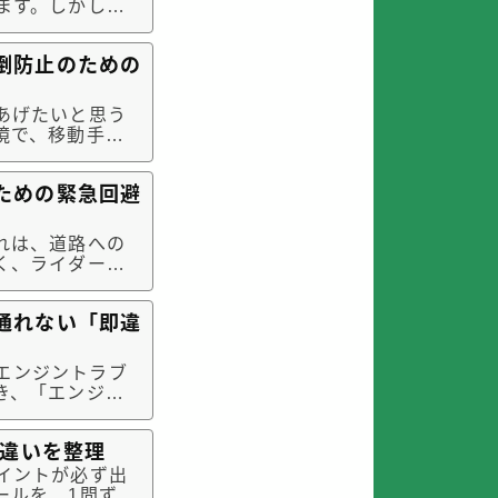
ます。しかし、
エンジン」が搭載
倒防止のための
あげたいと思う
境で、移動手段
きな問題に直面
とって非日常的
ための緊急回避
れは、道路への
く、ライダーに
分けるこの状況
自身と小さな命
通れない「即違
、エンジントラブ
き、「エンジン
考える人もいる
て歩いている人
い違いを整理
イントが必ず出
ールを、1問ずつ