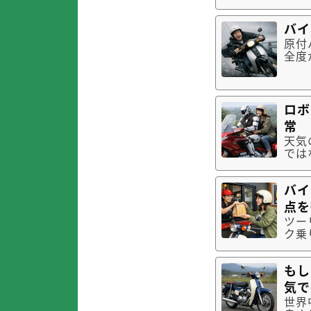
呂」や、
りの
バイ
温泉
原付バ
全度
非常
されること
車と
ロボ
常
天気
では
よう
の進
バイ
てい
点を
ツー
ク乗
文す
と、
もし
バイ
気で
世界