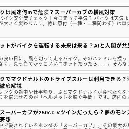
道端でふと見つける「足湯」です。 重厚な大型バイクとは違い、小回
きくカブだからこそたどり着ける秘湯。今回は、カブ女子
クは風速何mで危険？スーパーカブの横風対策
ツーリング...
イク安全度チェック｜今日走って平気？ バイクは天気よりも「風」で安
が大きく変わります。特に原付（一種・二種問わず）は車体が
に軽いため、強風下では自分の意思とは無関係に車体が数
も珍しくありません。 「この程度の風なら…」という油断が、大型
の接触や...
ットがバイクを運転する未来は来る？AIと人間が共
の良い日に、風を切って走るバイク。そのハンドルを握っ
なく、真っ白でかっこいいロボットだったら……。そんな
な世界が、今まさに現実になろうとしています。最近ではA
化が目覚ましく、ロボットが自分自身の判断で動く能力が
クでマクドナルドのドライブスルーは利用できる？
ます。私たち...
徹底解説
リングの途中や仕事帰り、ふとマクドナルドが食べたくな
りを悩ませるのが「ヘルメットを脱ぐ手間」です。店内の
るとなると、バイクを止めて、グローブを外し、ヘルメッ
意外に工程が多くて面倒に感じてしまいます。そんなとき
スーパーカブが250cc Vツインだったら？夢のモ
クに乗ったま...
妄想
中で愛されているホンダの「スーパーカブ」。その最大の