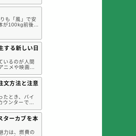
が体験している
100kg前後と
メートル横へ流
生する新しい日
ているのが人間
アニメや映画の
I（人工知能）
どんどん高まっ
注文方法と注意
ったとき、バイ
カウンターで注
トを脱いで……
、車と同じように
ンスターカブを本
魅力は、燃費の