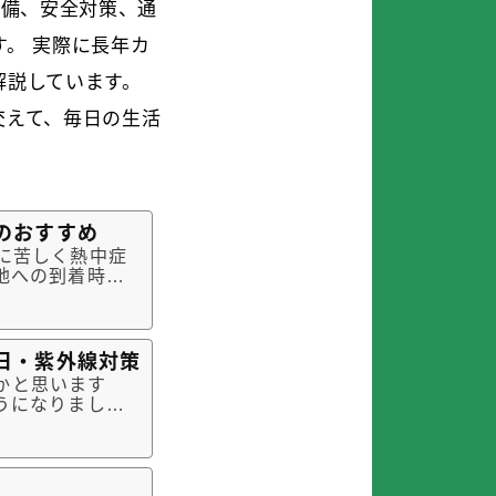
装備、安全対策、通
。 実際に長年カ
解説しています。
交えて、毎日の生活
のおすすめ
に苦しく熱中症
地への到着時間
暑さ対策グッズ
ッズ氷のう式ネ
日・紫外線対策
かと思います
うになりました
。スーパーカブ
けられる）真夏