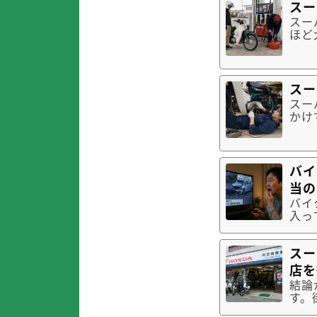
スー
スー
ほど
油の
めに
思い
スー
スー
かけ
経験
ーパ
容に
バイ
当の
バイ
入っ
実用
と、
スー
どち
店を
結論
す。
ど）