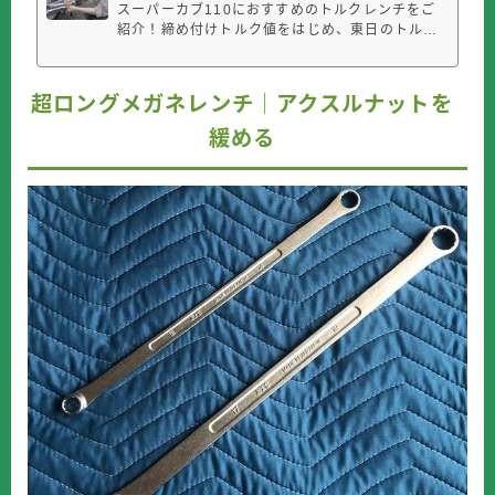
スーパーカブ110におすすめのトルクレンチをご
紹介！締め付けトルク値をはじめ、東日のトルク
レンチの使い方のコツ、自分でメンテナンスでき
ることによる節約なども掲載。スーパーカブのト
ルクレンチの選び方トルクレンチはボルトやナッ
超ロングメガネレンチ｜アクスルナットを
トを適正なトルク（力）で締めつける工具のこと
です。これ持ってなくて自分で適当に...
緩める