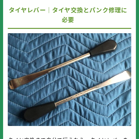
初の壁としてぶつかるポイントです。今回は、実
際の体験をもとに“なぜこんなに固いのか”と“どう
タイヤレバー｜タイヤ交換とパンク修理に
すれば緩むのか”をわかりやすくまとめました。ア
クスルナットが固すぎる理由カブ...
必要