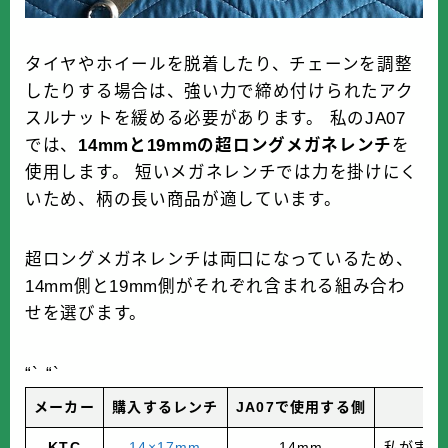
タイヤやホイールを脱着したり、チェーンを調整
したりする場合は、強い力で締め付けられたアク
スルナットを緩める必要があります。 私のJA07
では、
14mmと19mmの超ロングメガネレンチ
を
使用します。 短いメガネレンチでは力を掛けにく
いため、柄の長い商品が適しています。
超ロングメガネレンチは両口になっているため、
14mm側と19mm側がそれぞれ含まれる組み合わ
せを選びます。
“` “`
メーカー
購入するレンチ
JA07で使用する側
KTC
14×17mm
14mm
私が実際