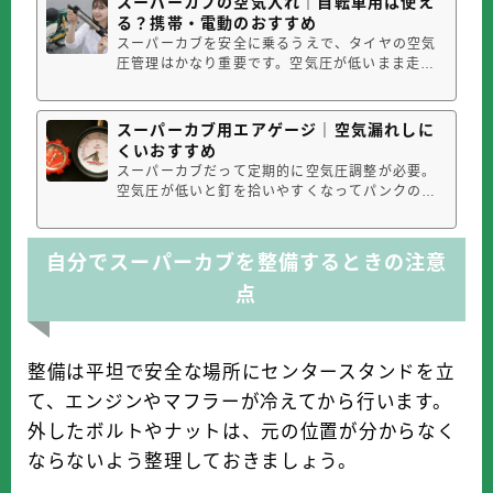
スーパーカブの空気入れ｜自転車用は使え
る？携帯・電動のおすすめ
スーパーカブを安全に乗るうえで、タイヤの空気
圧管理はかなり重要です。空気圧が低いまま走る
と、タイヤがふらつきやすくなり、燃費の悪化や
偏摩耗にもつながります。ひどい場合はリム打ち
やタイヤの損傷につながるため、パンクのきっか
スーパーカブ用エアゲージ｜空気漏れしに
けにもなります。そこで用意しておきたいのが、
くいおすすめ
空気入れとエアゲージです。結論か...
スーパーカブだって定期的に空気圧調整が必要。
空気圧が低いと釘を拾いやすくなってパンクのリ
スクが高まったします。普段私が使っているエー
モンとモンスタースポーツのエアゲージを使い方
も含めてご紹介致します。スーパーカブにおすす
自分でスーパーカブを整備するときの注意
めのエアゲージSTRAIGHT（ストレート) エアー
ゲージ メッシュホースタイプエアゲー...
点
整備は平坦で安全な場所にセンタースタンドを立
て、エンジンやマフラーが冷えてから行います。
外したボルトやナットは、元の位置が分からなく
ならないよう整理しておきましょう。