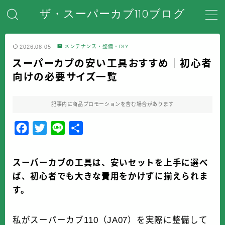
ザ・スーパーカブ110ブログ
MENU
2026.08.05
メンテナンス・整備・DIY
スーパーカブの安い工具おすすめ｜初心者
ホーム
向けの必要サイズ一覧
はじめてのスーパーカブ
記事内に商品プロモーションを含む場合があります
安全対策・事故防止
F
T
L
共
a
w
i
有
メンテナンス・整備・DIY
c
i
n
スーパーカブの工具は、安いセットを上手に選べ
e
t
e
ば、初心者でも大きな費用をかけずに揃えられま
装備・アクセサリー
b
t
す。
o
e
盗難・防犯対策
o
r
私がスーパーカブ110（JA07）を実際に整備して