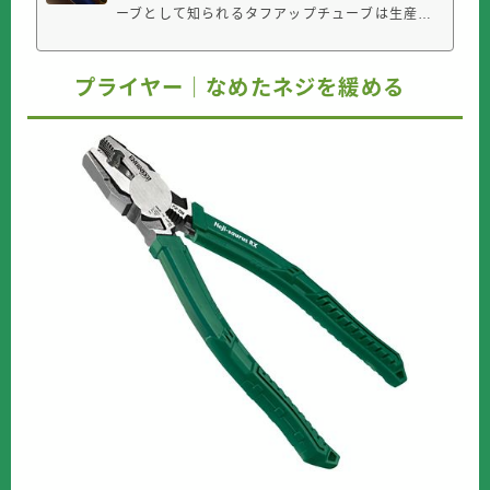
ーブとして知られるタフアップチューブは生産終
了になりました。通勤や買い物、ツーリングでス
ーパーカブを使う人にとって、出先でのパンクは
予定を大きく狂わせるトラブルです。特にチュー
プライヤー｜なめたネジを緩める
ブタイヤのカブは、パンクするとその場で走行を
続けるのが難しくなることがありま...