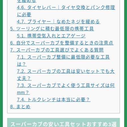
を緩める
4.6.
タイヤレバー｜タイヤ交換とパンク修理
に必要
4.7.
プライヤー｜なめたネジを緩める
5.
ツーリングに積む最低限の携帯工具
5.1.
携帯空気入れとエアゲージ
6.
自分でスーパーカブを整備するときの注意点
7.
スーパーカブの工具選びでよくある質問
7.1.
スーパーカブ整備に最低限必要な工具
は？
7.2.
スーパーカブの工具は安いセットでも大
丈夫？
7.3.
スーパーカブでよく使う工具サイズは何
mm？
7.4.
トルクレンチは本当に必要？
8.
まとめ
スーパーカブの安い工具セットおすすめ3選