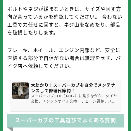
ボルトやネジが緩まないときは、サイズや回す方
向が合っているかを確認してください。 合わない
工具で力任せに回すと、ネジ山をなめたり、部品
を破損したりします。
ブレーキ、ホイール、エンジン内部など、安全に
直結する部分で自信がない場合は無理をせず、バ
イク店へ依頼してください。
大助かり！スーパーカブを自分でメンテナ
ンスして修理代節約！
スーパーカブ110（JA07）に乗りながら、タイヤ
交換、エンジンオイル交換、チェーン調整、スプ
ロケット交換、ブレーキシュー交換など、基本的
な整備を自分で行っています。結論から言うと、
スーパーカブは自分でメンテナンスできるように
スーパーカブの工具選びでよくある質問
なると、維持費を大きく節約できます。しかも、
節約できるだけでなく、バイクの異変...