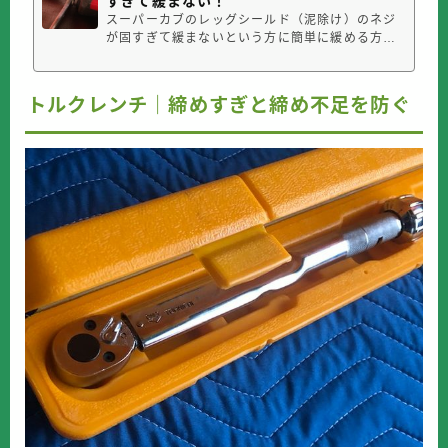
すぎて緩まない！
スーパーカブのレッグシールド（泥除け）のネジ
が固すぎて緩まないという方に簡単に緩める方法
をご紹介します。 この記事の対象はカブのレッグ
シールドの一番下のネジが緩まない方ネジが完全
に舐めてしまった方工具を使った緩め方を知りた
トルクレンチ｜締めすぎと締め不足を防ぐ
い方以上の方向けの内容となっております。スー
パーカブのレッグシールドのネジは...