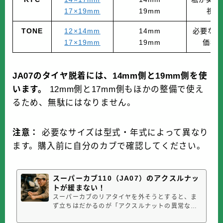
17×19mm
19mm
視し
TONE
12×14mm
14mm
必要な2
17×19mm
19mm
価格
JA07のタイヤ脱着には、14mm側と19mm側を使
います。
12mm側と17mm側もほかの整備で使え
るため、無駄にはなりません。
注意：
必要なサイズは型式・年式によって異なり
ます。購入前に自分のカブで確認してください。
スーパーカブ110（JA07）のアクスルナッ
トが緩まない！
スーパーカブのリアタイヤを外そうとすると、ま
ず立ちはだかるのが「アクスルナットの異常な固
さ」。短いレンチでは歯が立たず、多くの人が最