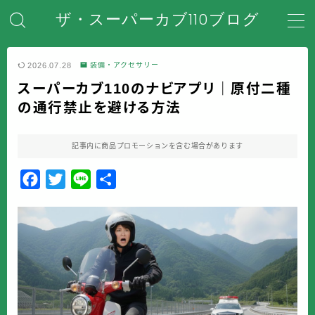
ザ・スーパーカブ110ブログ
MENU
2026.07.28
装備・アクセサリー
スーパーカブ110のナビアプリ｜原付二種
ホーム
の通行禁止を避ける方法
はじめてのスーパーカブ
記事内に商品プロモーションを含む場合があります
安全対策・事故防止
F
T
L
共
a
w
i
有
メンテナンス・整備・DIY
c
i
n
e
t
e
装備・アクセサリー
b
t
o
e
盗難・防犯対策
o
r