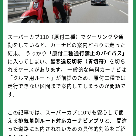
k
バイク屋・購入
ツーリング・日常
スーパーカブ110（原付二種）でツーリングや通
コラム・カルチャー
勤をしていると、カーナビの案内どおりに走った
結果、 うっかり
「原付二種通行禁止のバイパス」
に入ってしまい、最悪
違反切符（青切符）
を切ら
れるケースがあります。 一般的な無料カーナビは
「クルマ用ルート」が前提のため、原付二種では
走行できない区間まで案内してしまうのが問題で
す。
この記事では、スーパーカブ110でも安心して使
える
排気量別ルート対応カーナビアプリ
と、 間違
った道路に案内されないための具体的対策をご紹