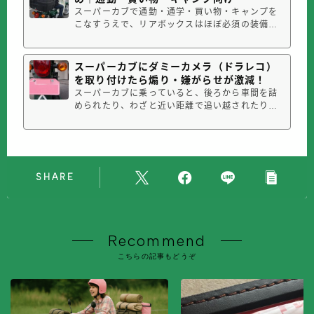
やせばいいというものではありませ...
スーパーカブで通勤・通学・買い物・キャンプを
こなすうえで、リアボックスはほぼ必須の装備と
言っていい存在です。ただ、「どのくらいの容量
が良いのか」「素材は何が違うのか」「通勤とキ
ャンプ兼用にできるのか」など、初めて選ぶ人に
スーパーカブにダミーカメラ（ドラレコ）
は分かりにくい点も多いと思います。【失敗しな
を取り付けたら煽り・嫌がらせが激減！
い選び方の結論】通勤・日常使い：4...
スーパーカブに乗っていると、後ろから車間を詰
められたり、わざと近い距離で追い越されたりし
て怖い思いをすることがあります。私もスーパー
カブ110に乗っていて、何度か「これは危ない」
と感じる煽られ方をされたことがありました。そ
こで、手軽にできる煽り運転対策としてダミード
ラレコと録画中ステッカーを取り付け...
SHARE
Recommend
こちらの記事もどうぞ