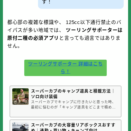
す！
都心部の複雑な標識や、 125cc以下通行禁止のバ
イパスが多い地域では、
ツーリングサポーターは
原付二種の必須アプリ
と言っても過言ではありま
せん。
ツーリングサポーター 詳細はこち
ら！
スーパーカブのキャンプ道具と積載方法｜
ソロ向け装備
スーパーカブでキャンプに行きたいと思った時、
最初に悩むのが「キャンプ道具をどこまで積める
のか？」という点です。テント、寝袋、マット、
チェア、ランタン、調理道具などを全部持ってい
こうとすると、思った以上に荷物は大きくなりま
スーパーカブの大容量リアボックスおすす
す。しかもカブは車ではないので、ただ荷物を増
め｜通勤・買い物・キャンプ向け