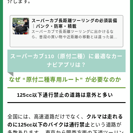
介します。
スーパーカブ長距離ツーリングの必須装備
｜パンク・防寒・積載
スーパーカブで長距離ツーリングに出かけるな
ら、普段の買い物や近距離の移動とは違った装備
が必要になります。カブは積載性に優れ、燃費も
よいため旅向きのバイクですが、長時間走るとお
尻や肩、腰に疲労がたまりやすく、雨や寒さ、ス
スーパーカブ110（原付二種）に最適なカー
マートフォンの電池切れ、パンクなどへの備えも
欠かせません。この記事では、スーパ...
ナビアプリは？
なぜ “原付二種専用ルート” が必要なのか
125cc以下通行禁止の道路は意外と多い
全国には、高速道路だけでなく、
クルマは走れる
のに125cc以下のバイクは通行禁止
という道路が
多数あります。 東京から関西方面の下道ツーリン