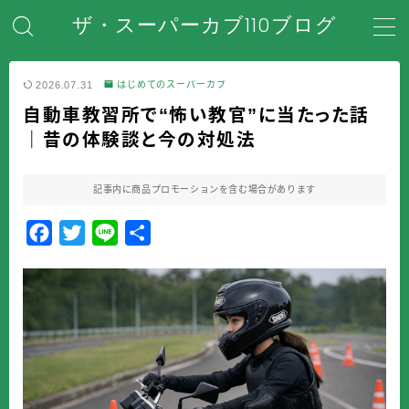
ザ・スーパーカブ110ブログ
MENU
2026.07.31
はじめてのスーパーカブ
自動車教習所で“怖い教官”に当たった話
ホーム
｜昔の体験談と今の対処法
はじめてのスーパーカブ
記事内に商品プロモーションを含む場合があります
安全対策・事故防止
F
T
L
共
a
w
i
有
メンテナンス・整備・DIY
c
i
n
e
t
e
装備・アクセサリー
b
t
o
e
盗難・防犯対策
o
r