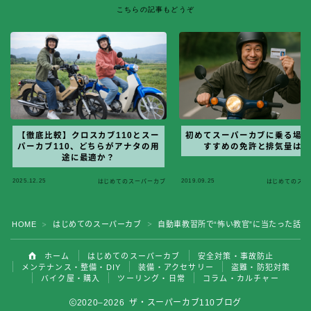
こちらの記事もどうぞ
【徹底比較】クロスカブ110とスー
初めてスーパーカブに乗る場
パーカブ110、どちらがアナタの用
すすめの免許と排気量は
途に最適か？
2025.12.25
2019.09.25
はじめてのスーパーカブ
はじめてのスー
HOME
はじめてのスーパーカブ
自動車教習所で“怖い教官”に当たった話
＞
＞
ホーム
はじめてのスーパーカブ
安全対策・事故防止
メンテナンス・整備・DIY
装備・アクセサリー
盗難・防犯対策
バイク屋・購入
ツーリング・日常
コラム・カルチャー
2020–2026 ザ・スーパーカブ110ブログ