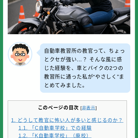
k
バイク屋・購入
ツーリング・日常
コラム・カルチャー
自動車教習所の教官って、ちょっ
とクセが強い…？ そんな風に感
じた経験を、車とバイクの2つの
教習所に通った私が“やさしく”ま
とめてみました。
このページの目次
[
非表示
]
1.
どうして教官に怖い人が多いと感じるのか？
1.1.
「C自動車学校」での経験
1.2.
「K自動車学校」（廃校）