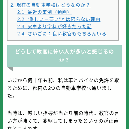
2.
現在の自動車学校はどうなのか？
2.1.
最近の事例（動画）
2.2.
“厳しい＝悪い”とは限らない理由
2.3.
実車より学科が好きだった話
2.4.
さいごに：良い教官ももちろんいる
どうして教官に怖い人が多いと感じるの
か？
いまから何十年も前、私は車とバイクの免許を取
るために、都内の2つの自動車学校へ通いまし
た。
当時は、厳しい指導が当たり前の時代。教官の言
い方が強くて、萎縮してしまったというのが正直
なところです。