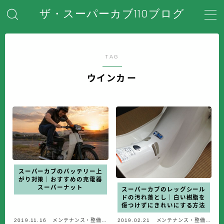
ザ・スーパーカブ110ブログ
MENU
TAG
ホーム
ウインカー
はじめてのスーパーカブ
安全対策・事故防止
メンテナンス・整備・DIY
スーパーカブのバッテリー上
装備・アクセサリー
がり対策｜おすすめの充電器
スーパーナット
スーパーカブのレッグシール
ドの汚れ落とし｜白い樹脂を
傷つけずにきれいにする方法
盗難・防犯対策
2019.11.16
メンテナンス・整備・
2019.02.21
メンテナンス・整備・