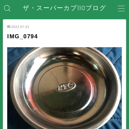
ザ・スーパーカブ110ブログ
MENU
2022.07.01
IMG_0794
ホーム
はじめてのスーパーカブ
安全対策・事故防止
メンテナンス・整備・DIY
装備・アクセサリー
盗難・防犯対策