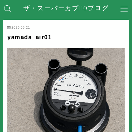
ザ・スーパーカブ110ブログ
MENU
2026.05.21
yamada_air01
ホーム
はじめてのスーパーカブ
安全対策・事故防止
メンテナンス・整備・DIY
装備・アクセサリー
盗難・防犯対策