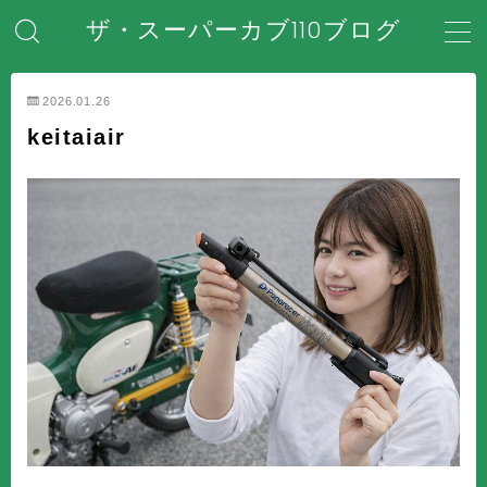
ザ・スーパーカブ110ブログ
MENU
2026.01.26
keitaiair
ホーム
はじめてのスーパーカブ
安全対策・事故防止
メンテナンス・整備・DIY
装備・アクセサリー
盗難・防犯対策