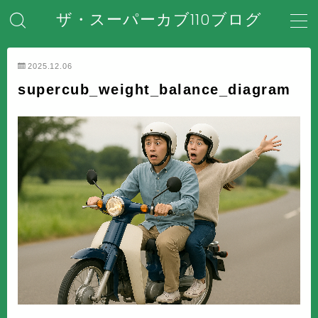
ザ・スーパーカブ110ブログ
MENU
2025.12.06
supercub_weight_balance_diagram
ホーム
はじめてのスーパーカブ
安全対策・事故防止
メンテナンス・整備・DIY
装備・アクセサリー
盗難・防犯対策