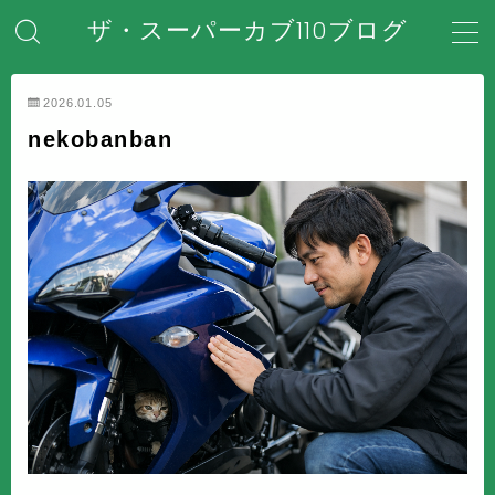
ザ・スーパーカブ110ブログ
MENU
2026.01.05
nekobanban
ホーム
はじめてのスーパーカブ
安全対策・事故防止
メンテナンス・整備・DIY
装備・アクセサリー
盗難・防犯対策