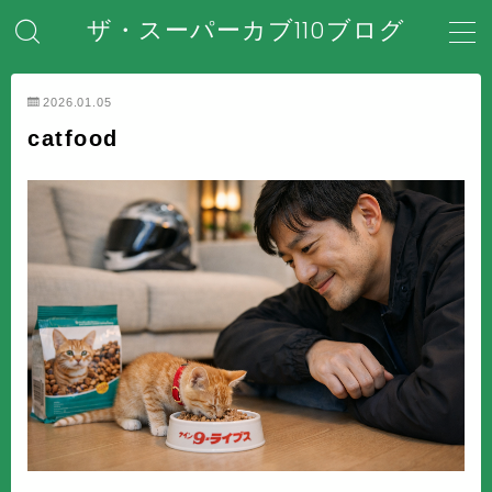
ザ・スーパーカブ110ブログ
MENU
2026.01.05
catfood
ホーム
はじめてのスーパーカブ
安全対策・事故防止
メンテナンス・整備・DIY
装備・アクセサリー
盗難・防犯対策