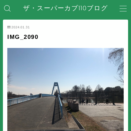
ザ・スーパーカブ110ブログ
MENU
2024.01.31
IMG_2090
ホーム
はじめてのスーパーカブ
安全対策・事故防止
メンテナンス・整備・DIY
装備・アクセサリー
盗難・防犯対策