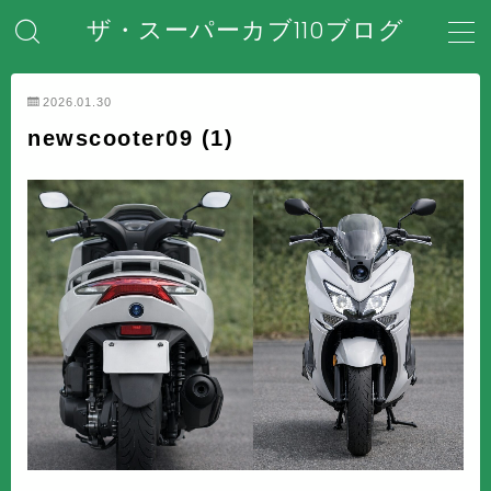
ザ・スーパーカブ110ブログ
MENU
2026.01.30
newscooter09 (1)
ホーム
はじめてのスーパーカブ
安全対策・事故防止
メンテナンス・整備・DIY
装備・アクセサリー
盗難・防犯対策