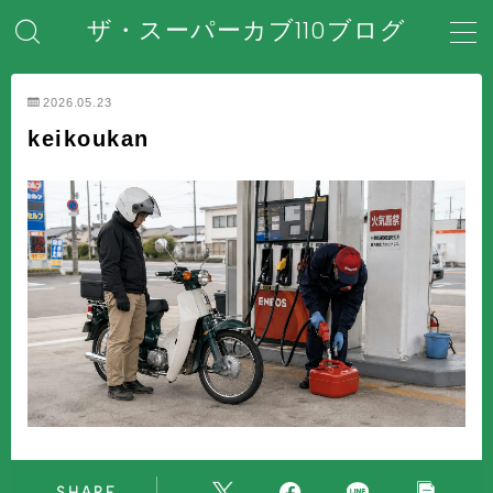
ザ・スーパーカブ110ブログ
MENU
2026.05.23
keikoukan
ホーム
はじめてのスーパーカブ
安全対策・事故防止
メンテナンス・整備・DIY
装備・アクセサリー
盗難・防犯対策
SHARE