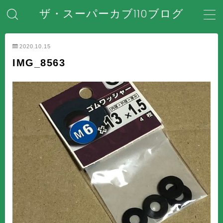
ザ・スーパーカブ110ブログ
MENU
2020.10.15
IMG_8563
ホーム
はじめてのスーパーカブ
安全対策・事故防止
メンテナンス・整備・DIY
装備・アクセサリー
盗難・防犯対策