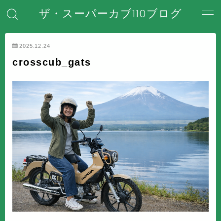
ザ・スーパーカブ110ブログ
MENU
2025.12.24
crosscub_gats
ホーム
はじめてのスーパーカブ
安全対策・事故防止
メンテナンス・整備・DIY
装備・アクセサリー
盗難・防犯対策