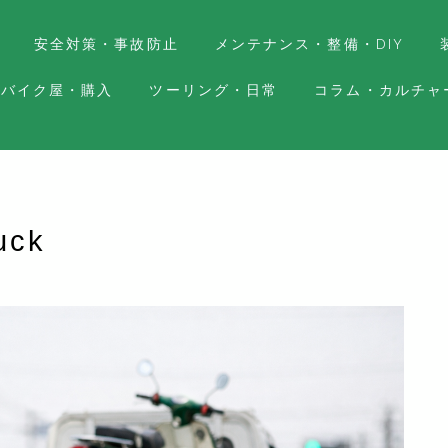
安全対策・事故防止
メンテナンス・整備・DIY
バイク屋・購入
ツーリング・日常
コラム・カルチャ
uck