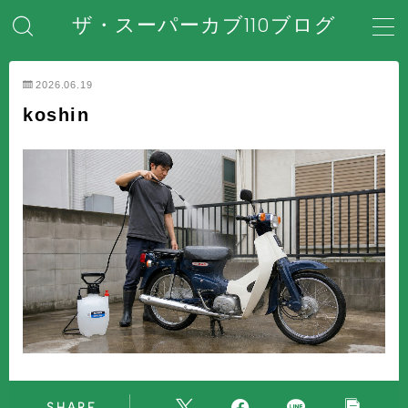
ザ・スーパーカブ110ブログ
MENU
2026.06.19
koshin
ホーム
はじめてのスーパーカブ
安全対策・事故防止
メンテナンス・整備・DIY
装備・アクセサリー
盗難・防犯対策
SHARE